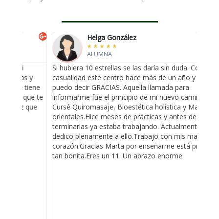
Opiniones de Alumnos
Helga González
★
★
★
★
★
ALUMNA
Si hubiera 10 estrellas se las daría sin duda. Conocí por
Gran
y
casualidad este centro hace más de un año y solo
compl
iene
puedo decir GRACIAS. Aquella llamada para
Mart
ue te
informarme fue el principio de mi nuevo camino
.
como
que
Cursé Quiromasaje, Bioestética holística y Masajes
cada 
orientales.Hice meses de prácticas y antes de
form
terminarlas ya estaba trabajando. Actualmente me
dedico plenamente a ello.Trabajo con mis manos y mi
corazón.Gracias Marta por enseñarme está profesión
tan bonita.Eres un 11. Un abrazo enorme