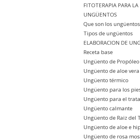
FITOTERAPIA PARA L
UNGÜENTOS
Que son los ungüentos
Tipos de ungüentos
ELABORACION DE UN
Receta base
Ungüento de Propóleo
Ungüento de aloe vera
Ungüento térmico
Ungüento para los pie
Ungüento para el trat
Ungüento calmante
Ungüento de Raiz del T
Ungüento de aloe e hi
Ungüento de rosa mo