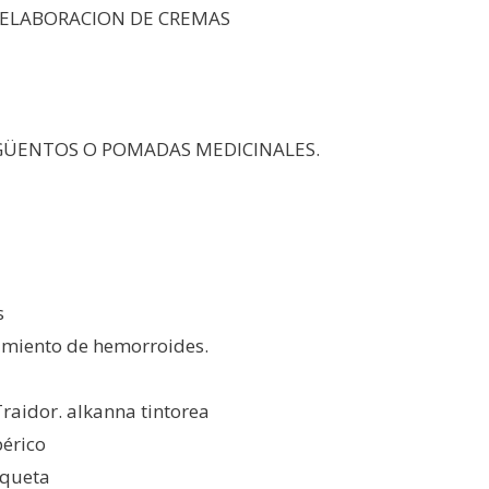
A ELABORACION DE CREMAS
GÜENTOS O POMADAS MEDICINALES.
s
amiento de hemorroides.
raidor. alkanna tintorea
périco
squeta