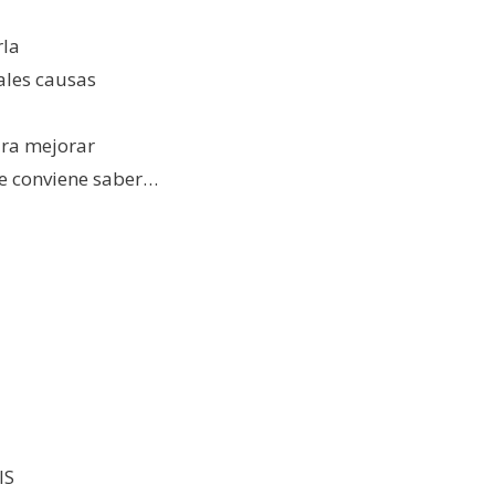
la
ales causas
ra mejorar
e conviene saber…
IS