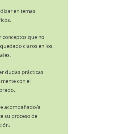
dizar en temas
icos.
r conceptos que no
quedado claros en los
ales.
er dudas prácticas
amente con el
orado.
rse acompañado/a
e su proceso de
ión.