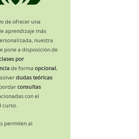
vo de ofrecer una
de aprendizaje más
ersonalizada, nuestra
ne pone a disposición de
clases por
ncia
de forma
opcional
,
esolver
dudas teóricas
bordar
consultas
acionadas con el
l curso.
es permiten al