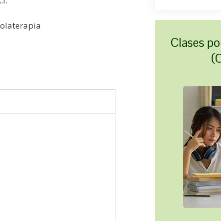
.I.
olaterapia
Clases po
(