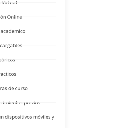
Virtual
ón Online
 academico
cargables
eóricos
racticos
ras de curso
ocimientos previos
n dispositivos móviles y