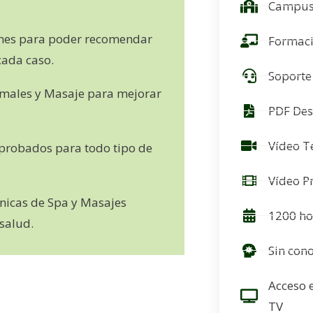
Campus 
nes para poder recomendar
Formaci
cada caso.
Soporte
ermales y Masaje para mejorar
PDF Des
Vídeo T
mprobados para todo tipo de
Vídeo P
nicas de Spa y Masajes
1200 ho
 salud.
Sin con
Acceso e
TV