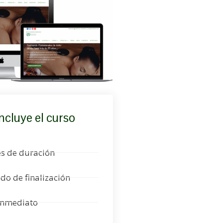
ncluye el curso
s de duración
ado de finalización
Inmediato