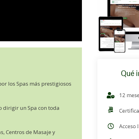
Qué i
por los Spas más prestigiosos
12 mese
 dirigir un Spa con toda
Certific
Acceso 
s, Centros de Masaje y