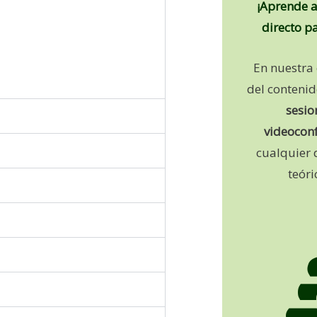
¡Aprende 
directo p
En nuestra
del conteni
sesio
videocon
cualquier 
teóri