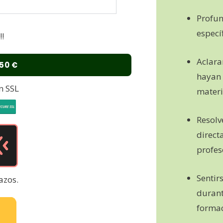
Profun
específ
!
Aclara
50 €
hayan 
n SSL
materi
Resolv
direct
profes
Senti
azos.
durant
formac