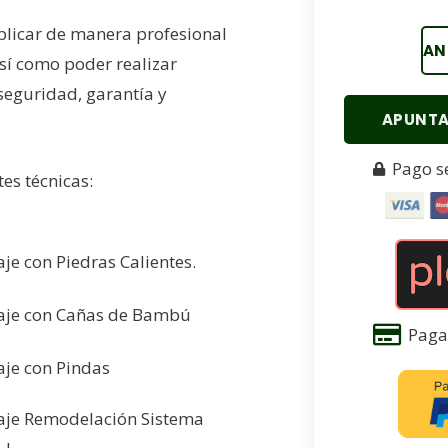
icar de manera profesional
AN
así como poder realizar
 seguridad, garantía y
APUNTA
Pago s
tes técnicas:
je con Piedras Calientes.
je con Cañas de Bambú
Paga 
je con Pindas
je Remodelación Sistema