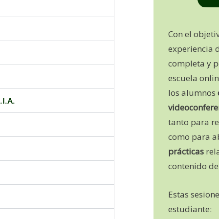
Con el objeti
experiencia 
completa y p
escuela onli
los alumnos
I.A.
videoconfere
tanto para r
como para a
prácticas
rel
contenido de
Estas sesion
estudiante: