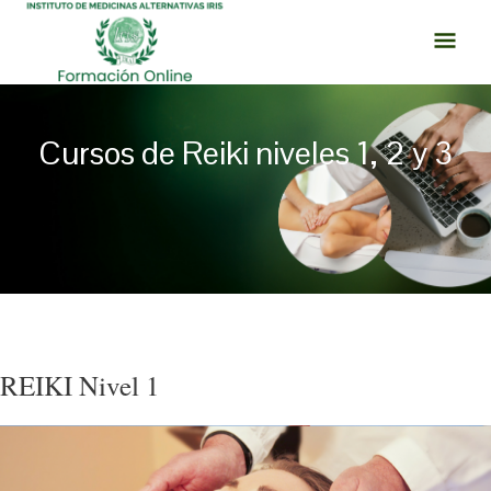
Ir
MEN
al
PRI
contenido
Cursos de Reiki niveles 1, 2 y 3
Navegación
de
entradas
REIKI Nivel 1