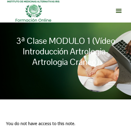
Ir
MEN
al
PRI
contenido
3ª Clase MODULO 1 (Vídeo
Introducción Artrologia-
Artrologia Cráneo)
Navegación
de
entradas
You do not have access to this note.