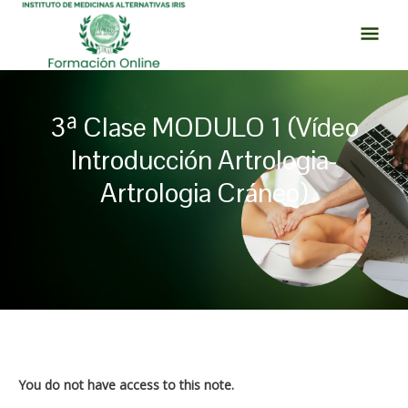
Ir
MEN
al
PRI
contenido
3ª Clase MODULO 1 (Vídeo
Introducción Artrologia-
Artrologia Cráneo)
Navegación
de
entradas
You do not have access to this note.