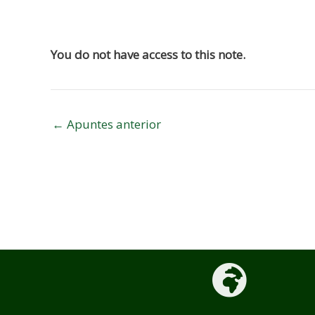
Navegación
de
You do not have access to this note.
entradas
←
Apuntes anterior