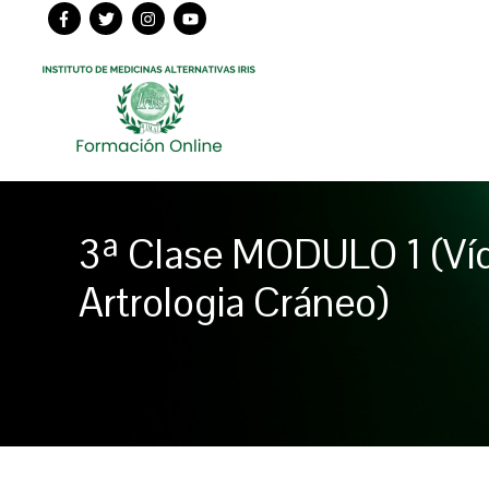
Ir
al
contenido
3ª Clase MODULO 1 (Víde
Artrologia Cráneo)