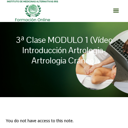
Ir
MEN
al
PRI
contenido
3ª Clase MODULO 1 (Vídeo
Introducción Artrologia-
Artrologia Cráneo)
Navegación
de
entradas
You do not have access to this note.