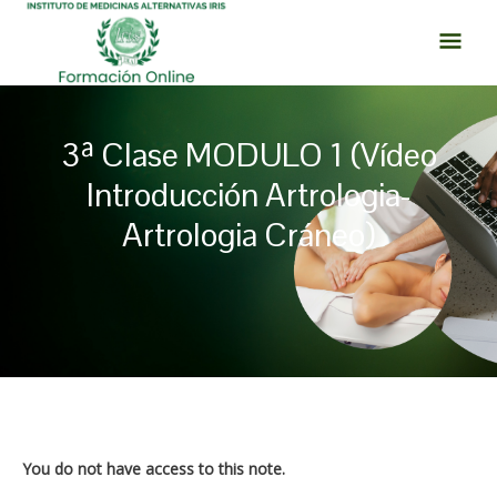
Ir
MEN
al
PRI
contenido
3ª Clase MODULO 1 (Vídeo
Introducción Artrologia-
Artrologia Cráneo)
Navegación
de
entradas
You do not have access to this note.