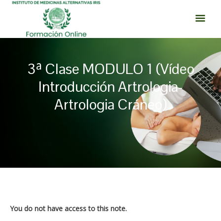
Ir
MEN
al
PRI
contenido
3ª Clase MODULO 1 (Vídeo
Introducción Artrologia-
Artrologia Cráneo)
Navegación
de
entradas
You do not have access to this note.