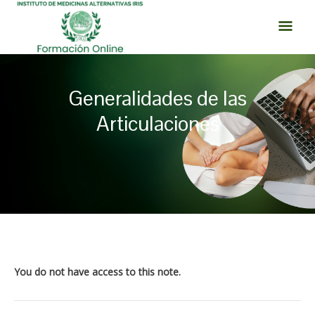
Ir
MEN
al
PRI
contenido
Generalidades de las
Articulaciones
Navegación
de
entradas
You do not have access to this note.