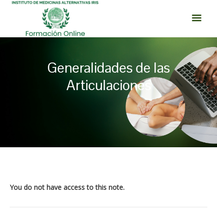
Ir
MEN
al
PRI
contenido
Generalidades de las
Articulaciones
Navegación
de
entradas
You do not have access to this note.