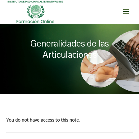
Ir
MEN
al
PRI
contenido
Generalidades de las
Articulaciones
Navegación
de
entradas
You do not have access to this note.