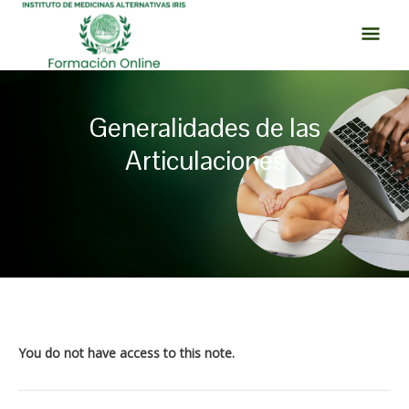
Ir
MEN
al
PRI
contenido
Generalidades de las
Articulaciones
Navegación
de
entradas
You do not have access to this note.