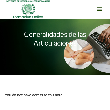
Ir
MEN
al
PRI
contenido
Generalidades de las
Articulaciones
Navegación
de
entradas
You do not have access to this note.