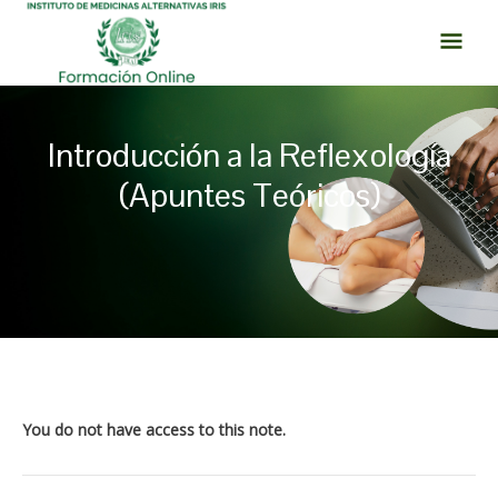
Ir
MEN
al
PRI
contenido
Introducción a la Reflexología
(Apuntes Teóricos)
Navegación
de
entradas
You do not have access to this note.