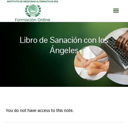
Ir
MEN
al
PRI
contenido
Libro de Sanación con los
Ángeles
Navegación
de
entradas
You do not have access to this note.