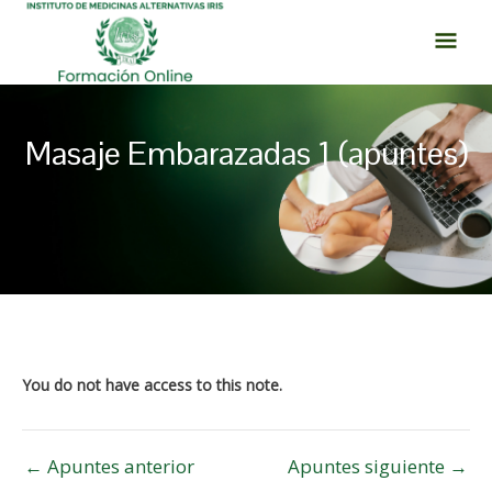
Ir
MEN
al
PRI
contenido
Masaje Embarazadas 1 (apuntes)
Navegación
de
entradas
You do not have access to this note.
←
Apuntes anterior
Apuntes siguiente
→