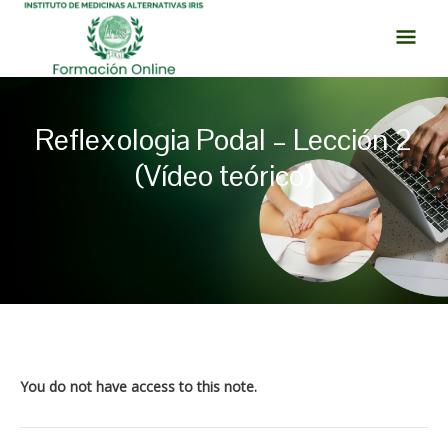
Ir
MEN
al
PRI
contenido
Reflexologia Podal – Lección 2
(Vídeo teórico)
Navegación
de
entradas
You do not have access to this note.