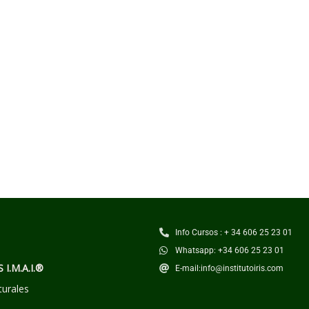
Info Cursos : + 34 606 25 23 01
Whatsapp: +34 606 25 23 01
S I.M.A.I.®
E-mail:info@institutoiris.com
turales