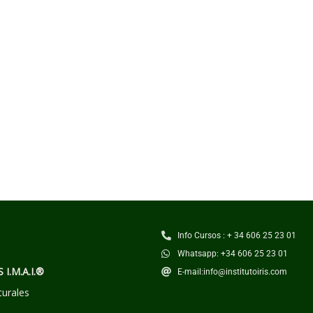
Info Cursos : + 34 606 25 23 01
Whatsapp: +34 606 25 23 01
S I.M.A.I.®
E-mail:info@institutoiris.com
turales