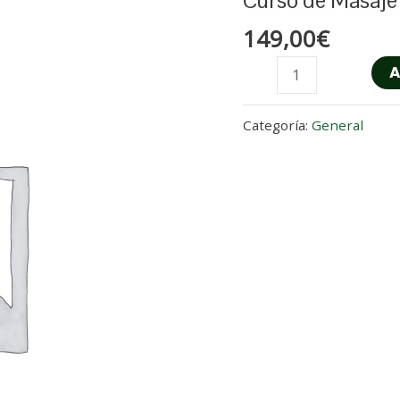
Curso de Masaje 
de
149,00
€
Masaje
A
Infantil
cantidad
Categoría:
General