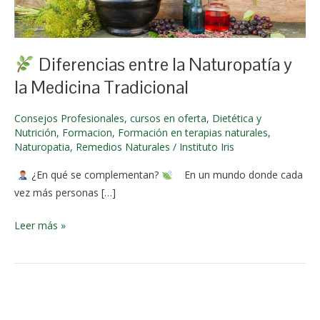
Naturopatía
julio de
y
2025
la
Diferencias entre la Naturopatía y
Medicina
Tradicional
la Medicina Tradicional
Consejos Profesionales
,
cursos en oferta
,
Dietética y
Nutrición
,
Formacion
,
Formación en terapias naturales
,
Naturopatia
,
Remedios Naturales
/
Instituto Iris
¿En qué se complementan?
En un mundo donde cada
vez más personas […]
Leer más »