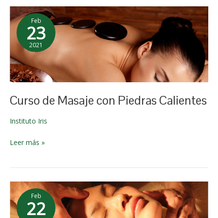
Curso
Feb
de
23
Masaje
2021
con
10 de
Piedras
enero de
Calientes
2026
Curso de Masaje con Piedras Calientes
Instituto Iris
Leer más »
Curso
Feb
de
22
Masaje