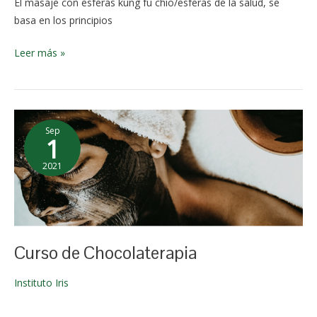
El masaje con esferas kung fu chio/esferas de la salud, se
basa en los principios
Leer más »
Curso
Sep
de
1
Chocolaterapia
2021
9 de
enero de
2026
Curso de Chocolaterapia
Instituto Iris