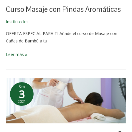
Curso Masaje con Pindas Aromáticas
Instituto Iris
OFERTA ESPECIAL PARA TI Añade el curso de Masaje con
Cañas de Bambú a tu
Leer más »
Curso
Sep
Masaje
3
Remodelación
2021
I.M.A.I.
9 de
®
enero de
2026