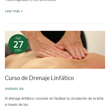
Leer más »
Curso
Ago
de
27
Drenaje
2021
Linfático
22 de
mayo de
2024
Curso de Drenaje Linfático
Instituto Iris
El drenaje linfático consiste en facilitar la circulación de la linfa
a través de los