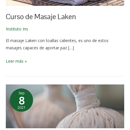
2024
Curso de Masaje Laken
Instituto Iris
El masaje Laken con toallas calientes, es uno de estos
masajes capaces de aportar paz […]
Leer más »
Curso
Sep
Masaje
8
con
2021
Pindas
10 de
Aromáticas
enero de
2026