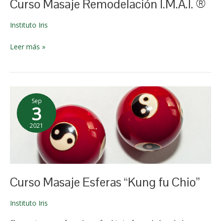
Curso Masaje Remodelación I.M.A.I. ®
Instituto Iris
Leer más »
Curso
Sep
Masaje
3
Esferas
2021
“Kung
22 de
fu
mayo de
Chio”
2024
Curso Masaje Esferas “Kung fu Chio”
Instituto Iris