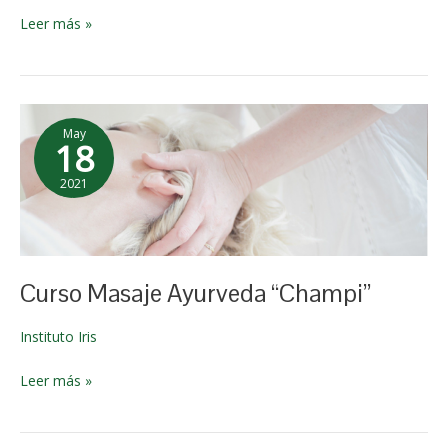
Leer más »
Curso
May
Masaje
18
Ayurveda
2021
“Champi”
9 de
enero de
2026
Curso Masaje Ayurveda “Champi”
Instituto Iris
Leer más »