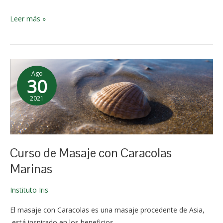
Leer más »
Curso
Ago
de
30
Masaje
2021
con
25 de
Caracolas
septiemb
Marinas
re de
2025
Curso de Masaje con Caracolas
Marinas
Instituto Iris
El masaje con Caracolas es una masaje procedente de Asia,
está inspirado en los beneficios