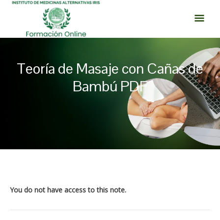
Ir
MEN
al
PRI
contenido
Teoría de Masaje con Cañas de
Bambú PDF
Navegación
de
entradas
You do not have access to this note.