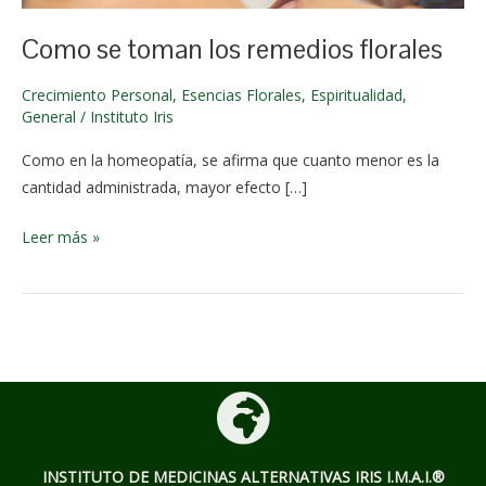
e de
2024
Como se toman los remedios florales
Crecimiento Personal
,
Esencias Florales
,
Espiritualidad
,
General
/
Instituto Iris
Como en la homeopatía, se afirma que cuanto menor es la
cantidad administrada, mayor efecto […]
Leer más »
INSTITUTO DE MEDICINAS ALTERNATIVAS
IRIS I.M.A.I.®