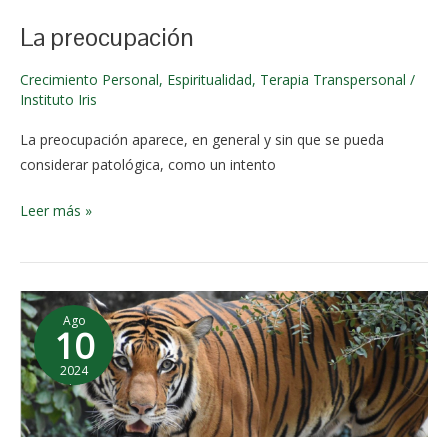
2024
La preocupación
Crecimiento Personal
,
Espiritualidad
,
Terapia Transpersonal
/
Instituto Iris
La preocupación aparece, en general y sin que se pueda
considerar patológica, como un intento
Leer más »
Animal
Ago
de
10
poder,
2024
descúbrelo
18 de
noviemb
re de