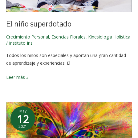
junio de
2024
El niño superdotado
Crecimiento Personal
,
Esencias Florales
,
Kinesiologia Holistica
/
Instituto Iris
Todos los niños son especiales y aportan una gran cantidad
de aprendizaje y experiencias. El
Leer más »
¿Que
May
es
12
la
2021
Cromoterapia?
2 de