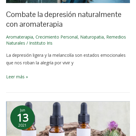
2024
Combate la depresión naturalmente
con aromaterapia
Aromaterapia
,
Crecimiento Personal
,
Naturopatia
,
Remedios
Naturales
/
Instituto Iris
La depresión ligera y la melancolía son estados emocionales
que nos roban la alegría por vivir y
Leer más »
Vibración
Jun
y
13
Flores
2021
de
2 de
Bach