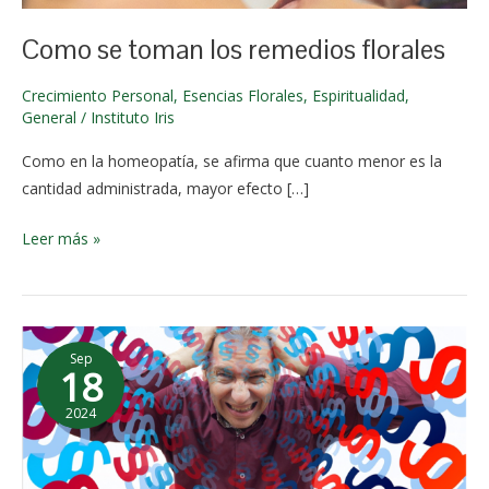
e de
2024
Como se toman los remedios florales
Crecimiento Personal
,
Esencias Florales
,
Espiritualidad
,
General
/
Instituto Iris
Como en la homeopatía, se afirma que cuanto menor es la
cantidad administrada, mayor efecto […]
Leer más »
La
Sep
preocupación
18
2024
3 de
diciembr
e de