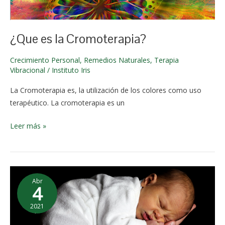
junio de
2024
¿Que es la Cromoterapia?
Crecimiento Personal
,
Remedios Naturales
,
Terapia
Vibracional
/
Instituto Iris
La Cromoterapia es, la utilización de los colores como uso
terapéutico. La cromoterapia es un
Leer más »
¿Que
Abr
tipo
4
de
2021
caricias
23 de
das