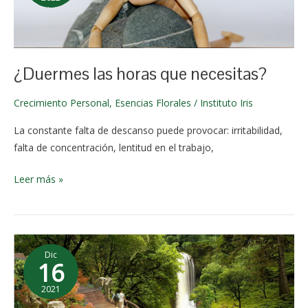
que
23 de
necesitas?
enero de
2022
¿Duermes las horas que necesitas?
Crecimiento Personal
,
Esencias Florales
/
Instituto Iris
La constante falta de descanso puede provocar: irritabilidad,
falta de concentración, lentitud en el trabajo,
Leer más »
Visualizando
Dic
Tu
16
Futuro
2021
2 de