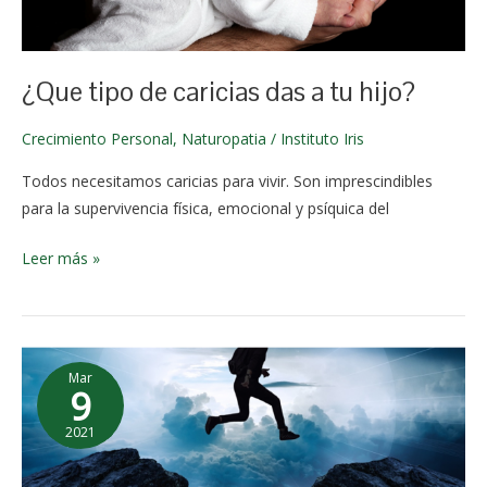
septiemb
a
re de
tu
2021
hijo?
¿Que tipo de caricias das a tu hijo?
Crecimiento Personal
,
Naturopatia
/
Instituto Iris
Todos necesitamos caricias para vivir. Son imprescindibles
para la supervivencia física, emocional y psíquica del
Leer más »
Ante
Mar
la
9
Adversidad
2021
2 de
junio de