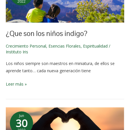
2022
niños
2 de
indigo?
junio de
2024
¿Que son los niños indigo?
Crecimiento Personal
,
Esencias Florales
,
Espiritualidad
/
Instituto Iris
Los niños siempre son maestros en miniatura, de ellos se
aprende tanto… cada nueva generación tiene
Leer más »
Visualizacion:
Jun
La
30
fidelidad