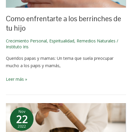
junio de
de
2024
tu
Como enfrentarte a los berrinches de
hijo
tu hijo
Crecimiento Personal
,
Espiritualidad
,
Remedios Naturales
/
Instituto Iris
Queridos papas y mamas: Un tema que suela preocupar
mucho a los papis y mamás,
Leer más »
Como
Nov
te
22
pueden
2022
ayudar
6 de