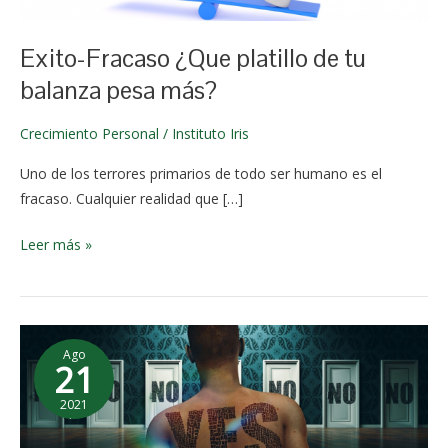
2024
balanza
pesa
Exito-Fracaso ¿Que platillo de tu
más?
balanza pesa más?
Crecimiento Personal
/
Instituto Iris
Uno de los terrores primarios de todo ser humano es el
fracaso. Cualquier realidad que […]
Leer más »
¿Que
Ago
quiero?
21
2021
25 de