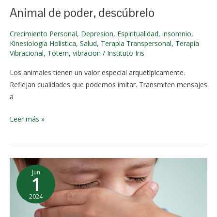
2024
Animal de poder, descúbrelo
Crecimiento Personal
,
Depresion
,
Espiritualidad
,
insomnio
,
Kinesiologia Holistica
,
Salud
,
Terapia Transpersonal
,
Terapia
Vibracional
,
Totem
,
vibracion
/
Instituto Iris
Los animales tienen un valor especial arquetipicamente.
Reflejan cualidades que podemos imitar. Transmiten mensajes
a
Leer más »
Como
Jun
enfrentarte
1
a
2024
los
2 de
berrinches