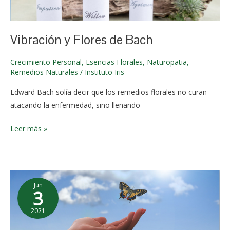
junio de
2024
Vibración y Flores de Bach
Crecimiento Personal
,
Esencias Florales
,
Naturopatia
,
Remedios Naturales
/
Instituto Iris
Edward Bach solía decir que los remedios florales no curan
atacando la enfermedad, sino llenando
Leer más »
Visualización
Jun
para
3
liberarse
2021
del
2 de
apego