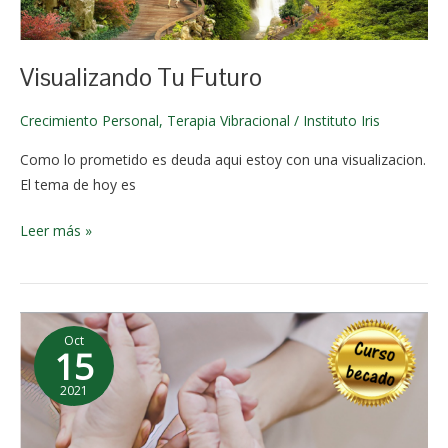
junio de
2024
Visualizando Tu Futuro
Crecimiento Personal
,
Terapia Vibracional
/
Instituto Iris
Como lo prometido es deuda aqui estoy con una visualizacion.
El tema de hoy es
Leer más »
¿Kinesiología
Oct
Holistica?
15
Que
2021
es….
2 de
junio de