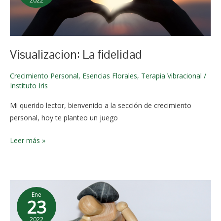
2022
2 de
junio de
2024
Visualizacion: La fidelidad
Crecimiento Personal
,
Esencias Florales
,
Terapia Vibracional
/
Instituto Iris
Mi querido lector, bienvenido a la sección de crecimiento
personal, hoy te planteo un juego
Leer más »
¿Duermes
Ene
las
23
horas
2022