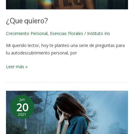
octubre
de 2021
¿Que quiero?
Crecimiento Personal
,
Esencias Florales
/
Instituto Iris
Mi querido lector, hoy te planteo una serie de preguntas para
tu autodescubrimiento personal, por
Leer más »
Combate
Jun
la
20
depresión
2021
naturalmente
2 de
con
junio de
aromaterapia