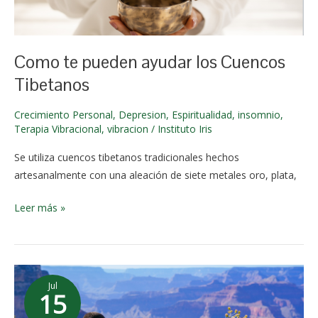
los
junio de
Cuencos
2024
Tibetanos
Como te pueden ayudar los Cuencos
Tibetanos
Crecimiento Personal
,
Depresion
,
Espiritualidad
,
insomnio
,
Terapia Vibracional
,
vibracion
/
Instituto Iris
Se utiliza cuencos tibetanos tradicionales hechos
artesanalmente con una aleación de siete metales oro, plata,
Leer más »
¿Que
Jul
son
15
los